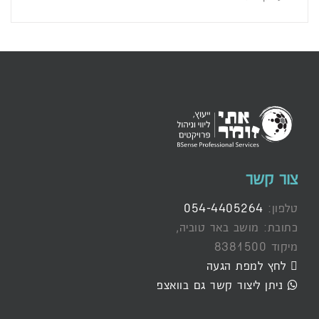
צור קשר
טלפון:
054-4405264
כתובת: מושב באר טוביה,
מיקוד 8381500
לחץ למפת הגעה
ניתן ליצור קשר גם בוואצפ