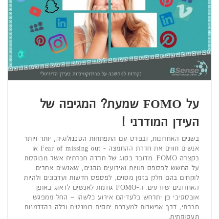
על FOMO שמעת? המגיפה של
העידן המודרני !
בשנים האחרונות, ובפרט עם התפתחות הטכנולוגיה, יותר ויותר
אנשים חווים את חרדת ההחמצה - Fear of missing out או
בקצרה FOMO. מדובר בסוג של חרדה חברתית אשר מבוססת
על החשש לפספס חוויות ואירועים מהנים, שאנשים אחרים
לוקחים בהם חלק בזמן מסוים, לפספס חדשות ועדכונים ולהיות
האחרונים שיודעים. ה-FOMO גורמת לאנשים לדאוג באופן
אובססיבי פן יתרחש בלעדיהם אירוע כלשהו – החל ממפגש
חברתי, דרך אפשרות למערכת יחסים רומנטית וכלה בהזדמנות
תעסוקתית.