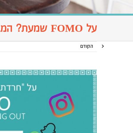
על FOMO שמעת? המגיפה של העידן המודרני !
הקודם
צפה
בתמונה
מוגדלת