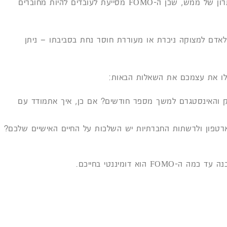
מסוימים כדוגמת עולם הפרסום, מדובר אפילו ביתרון של ממש, שכן ה-FOMO מסייעת לעובדים להיות מחוברים
 עוד ה-FOMO אינה גורמת לאדם למצוקה ניכרת או מעוררת חוסר נחת בסביבתו – ניתן
ק והאינסטגרם למשך מספר חודשים? אם כן, איך אתמודד עם
רטפון ולרשתות החברתיות יש השלכות על החיים האישיים שלכם?
א דומיננטי בחייכם.