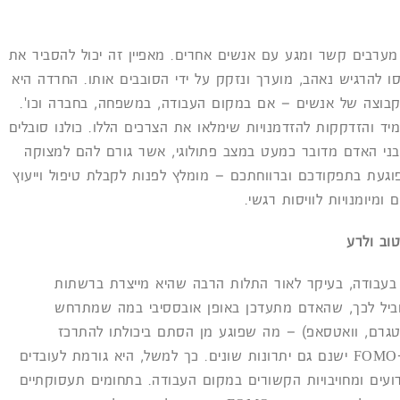
אשר מערבים קשר ומגע עם אנשים אחרים. מאפיין זה יכול להסביר את
ו להרגיש נאהב, מוערך ונזקק על ידי הסובבים אותו. החרדה היא
קבוצה של אנשים – אם במקום העבודה, במשפחה, בחברה וכו'.
ד והזדקקות להזדמנויות שימלאו את הצרכים הללו. כולנו סובלים
ק מבני האדם מדובר כמעט במצב פתולוגי, אשר גורם להם למצוקה
אתם סבורים כי ה-FOMO שלכם פוגעת בתפקודכם וברווחתכם – מומלץ לפנות לקבלת טיפול וייעוץ
ומיומנויות לוויסות רגשי.
וב ולרע
עת בתפקוד שלנו בעבודה, בעיקר לאור התלות הרבה שהיא מייצרת ברשתות
וביל לכך, שהאדם מתעדכן באופן אובססיבי במה שמתרחש
סטגרם, וואטסאפ) – מה שפוגע מן הסתם ביכולתו להתרכז
במשימותיו בעבודה. עם זאת, במינונים סבירים, ל-FOMO ישנם גם יתרונות שונים. כך למשל, היא גורמת לעובדים
רועים ומחויבויות הקשורים במקום העבודה. בתחומים תעסוקתיים