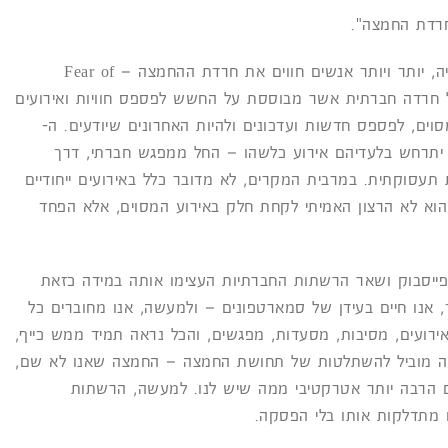
בשנים האחרונות, ובפרט עם התפתחות הטכנולוגיה, יותר ויותר אנשים חווים את חרדת ההחמצה – Fear of
 FOMO. מדובר בסוג של חרדה חברתית אשר מבוססת על החשש לפספס חוויות ואירועים
ים, לפספס חדשות ועדכונים ולהיות האחרונים שיודעים. ה-
 פן יתרחש בלעדיהם אירוע כלשהו – החל ממפגש חברתי, דרך
עסוקתית. במרבית המקרים, לא מדובר כלל באירועים ייחודיים
הוא לא הרצון האמיתי לקחת חלק באירוע המסוים, אלא הפחד
אבל פייסבוק ושאר הרשתות החברתיות העצימו אותה במידה כזאת
, אנו חיים בעידן של סמארטפונים – ולמעשה, אנו מחוברים כל
ירועים, מסיבות, מסעדות, מפגשים, והכל נראה תמיד ממש כייף,
ר זה מוביל להשתלטות של תחושת החמצה – החמצה שאנו לא שם,
 הרבה יותר אטרקטיבי ממה שיש לנו. למעשה, הרשתות
 מתדלקות אותו בלי הפסקה.