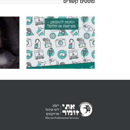
פוסטים קשורים
טובעים ב
את "הז